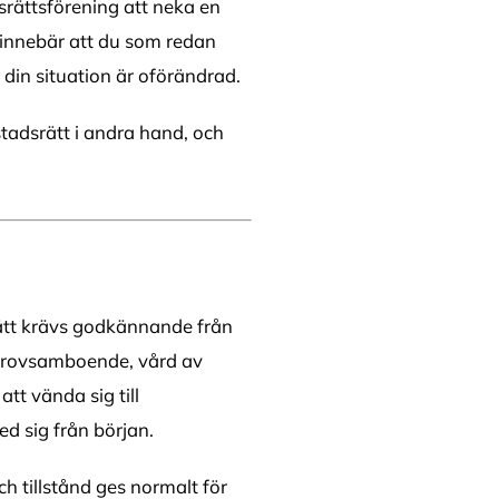
dsrättsförening att neka en
 innebär att du som redan
t din situation är oförändrad.
stadsrätt i andra hand, och
srätt krävs godkännande från
, provsamboende, vård av
att vända sig till
d sig från början.
 tillstånd ges normalt för