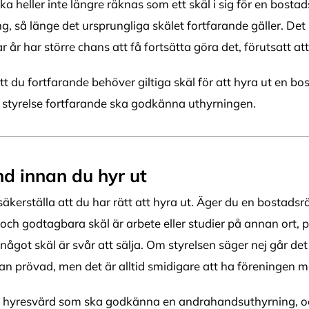
a heller inte längre räknas som ett skäl i sig för en bosta
, så länge det ursprungliga skälet fortfarande gäller. Det
ar år har större chans att få fortsätta göra det, förutsatt at
tt du fortfarande behöver giltiga skäl för att hyra ut en bo
s styrelse fortfarande ska godkänna uthyrningen.
nd innan du hyr ut
t säkerställa att du har rätt att hyra ut. Äger du en bostad
 och godtagbara skäl är arbete eller studier på annan ort
något skäl är svår att sälja. Om styrelsen säger nej går det 
n prövad, men det är alltid smidigare att ha föreningen me
in hyresvärd som ska godkänna en andrahandsuthyrning, och