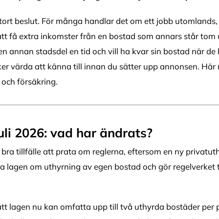
 stort beslut. För många handlar det om ett jobb utomlands,
t att få extra inkomster från en bostad som annars står tom
ill en annan stadsdel en tid och vill ha kvar sin bostad när 
r värda att känna till innan du sätter upp annonsen. Här re
t och försäkring.
juli 2026: vad har ändrats?
ra tillfälle att prata om reglerna, eftersom en ny privatuthy
a lagen om uthyrning av egen bostad och gör regelverket t
tt lagen nu kan omfatta upp till två uthyrda bostäder per 