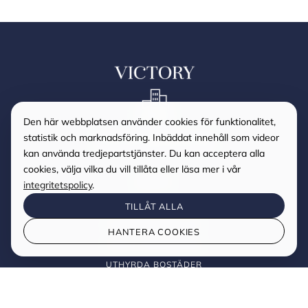
Den här webbplatsen använder cookies för funktionalitet,
statistik och marknadsföring. Inbäddat innehåll som videor
kan använda tredjepartstjänster. Du kan acceptera alla
cookies, välja vilka du vill tillåta eller läsa mer i vår
MENY
integritetspolicy
.
BOSTÄDER
TILLÅT ALLA
INTRESSEANMÄLAN
HANTERA COOKIES
HYR UT DIN BOSTAD
UTHYRDA BOSTÄDER
RECENSIONER
ARTIKLAR