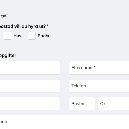
pgift
ostad vill du hyra ut? *
Hus
Radhus
ppgifter
Efternamn *
Telefon
Postnr
Ort
tion