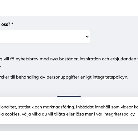
l oss? *
ag vill få nyhetsbrev med nya bostäder, inspiration och erbjudanden 
.
cker till behandling av personuppgifter enligt
integritetspolicyn
.
SKICKA
nalitet, statistik och marknadsföring. Inbäddat innehåll som videor k
ookies, välja vilka du vill tillåta eller läsa mer i vår
integritetspolicy
.