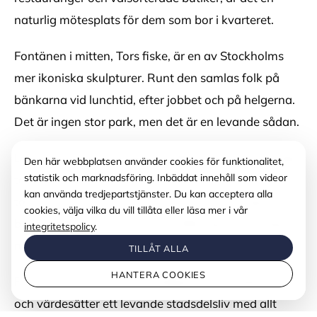
naturlig mötesplats för dem som bor i kvarteret.
Fontänen i mitten, Tors fiske, är en av Stockholms
mer ikoniska skulpturer. Runt den samlas folk på
bänkarna vid lunchtid, efter jobbet och på helgerna.
Det är ingen stor park, men det är en levande sådan.
Det som gör Mariatorget till något mer än ett vanligt
Den här webbplatsen använder cookies för funktionalitet,
statistik och marknadsföring. Inbäddat innehåll som videor
torg är omgivningen. Hela kvarteret runt platsen är
kan använda tredjepartstjänster. Du kan acceptera alla
tätt och trivsamt, med ett utbud av serveringar och
cookies, välja vilka du vill tillåta eller läsa mer i vår
butiker som gör det enkelt att tillbringa en hel dag i
integritetspolicy
.
närheten utan att behöva åka någonstans.
TILLÅT ALLA
HANTERA COOKIES
För den som söker en hyreslägenhet på Södermalm
och värdesätter ett levande stadsdelsliv med allt